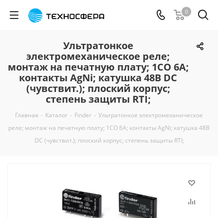
0
Ультратонкое
электромеханическое реле;
монтаж на печатную плату; 1CO 6A;
контакты AgNi; катушка 48В DC
(чувствит.); плоский корпус;
степень защиты RTI;
Главная
-
Каталог
-
Finder
-
Ультратонкое электромеханическое
реле; монтаж на печатную плату; 1CO 6A; контакты AgNi; катушка 48В
DC (чувствит.); плоский корпус; степень защиты RTI;